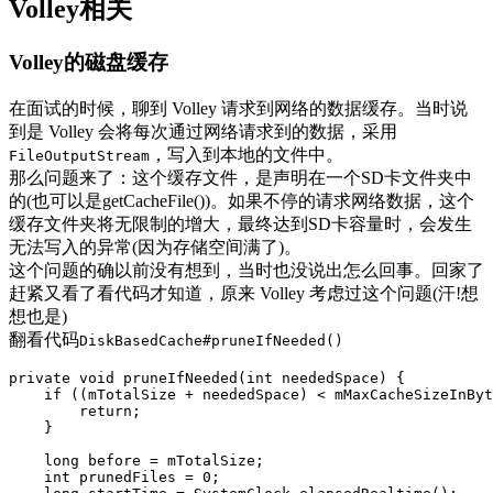
Volley相关
Volley的磁盘缓存
在面试的时候，聊到 Volley 请求到网络的数据缓存。当时说
到是 Volley 会将每次通过网络请求到的数据，采用
，写入到本地的文件中。
FileOutputStream
那么问题来了：这个缓存文件，是声明在一个SD卡文件夹中
的(也可以是getCacheFile())。如果不停的请求网络数据，这个
缓存文件夹将无限制的增大，最终达到SD卡容量时，会发生
无法写入的异常(因为存储空间满了)。
这个问题的确以前没有想到，当时也没说出怎么回事。回家了
赶紧又看了看代码才知道，原来 Volley 考虑过这个问题(汗!想
想也是)
翻看代码
DiskBasedCache#pruneIfNeeded()
private
void
pruneIfNeeded
(
int
neededSpace
)
{
if
((
mTotalSize
+
neededSpace
)
<
mMaxCacheSizeInByt
return
;
}
long
before
=
mTotalSize
;
int
prunedFiles
=
0
;