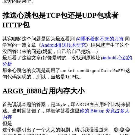
取舍的结果吧。
推送心跳包是TCP包还是UDP包或者
HTTP包
其实聊起这个问题是因为最近看到
@睡不着起不来的万宵
同
学写的一篇文章《
Android推送技术研究
》结果就产生了这个
没回答出来的问题(妈蛋，自己给自己挖坑 - -)
最后看了这篇文章(好像是转的，没找到原地址)
android 心跳的
分析
原来心跳包的实现是调用了
这
socket.sendUrgentData(0xFF)
句代码实现的，所以，当然是TCP包。
ARGB_8888占用内存大小
首先说说本题的答案，是4byte，即ARGB各占用8个比特来描
述。当时回答错了，详细解答看这里
你的 Bitmap 究竟占多大
内存
但是——
这个问题引出了一个大大的闹剧，请听我慢慢道来。😂😂😂