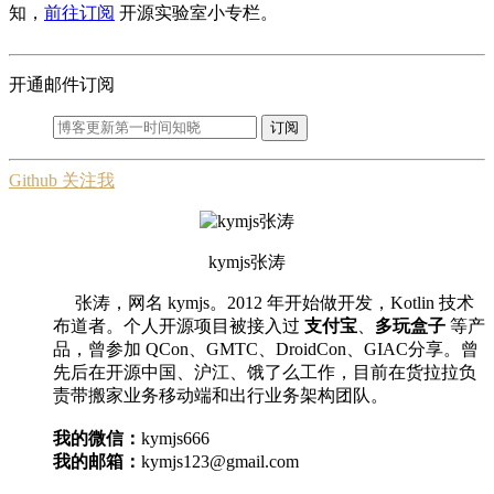
知，
前往订阅
开源实验室小专栏。
开通邮件订阅
订阅
Github 关注我
kymjs张涛
张涛，网名 kymjs。2012 年开始做开发，Kotlin 技术
布道者。个人开源项目被接入过
支付宝
、
多玩盒子
等产
品，曾参加 QCon、GMTC、DroidCon、GIAC分享。曾
先后在开源中国、沪江、饿了么工作，目前在货拉拉负
责带搬家业务移动端和出行业务架构团队。
我的微信：
kymjs666
我的邮箱：
kymjs123@gmail.com