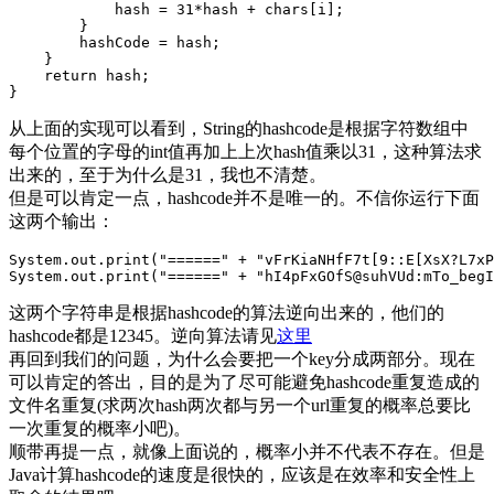
hash
=
31
*
hash
+
chars
[
i
];
}
hashCode
=
hash
;
}
return
hash
;
}
从上面的实现可以看到，String的hashcode是根据字符数组中
每个位置的字母的int值再加上上次hash值乘以31，这种算法求
出来的，至于为什么是31，我也不清楚。
但是可以肯定一点，hashcode并不是唯一的。不信你运行下面
这两个输出：
System
.
out
.
print
(
"======"
+
"vFrKiaNHfF7t[9::E[XsX?L7xP
System
.
out
.
print
(
"======"
+
"hI4pFxGOfS@suhVUd:mTo_begI
这两个字符串是根据hashcode的算法逆向出来的，他们的
hashcode都是12345。逆向算法请见
这里
再回到我们的问题，为什么会要把一个key分成两部分。现在
可以肯定的答出，目的是为了尽可能避免hashcode重复造成的
文件名重复(求两次hash两次都与另一个url重复的概率总要比
一次重复的概率小吧)。
顺带再提一点，就像上面说的，概率小并不代表不存在。但是
Java计算hashcode的速度是很快的，应该是在效率和安全性上