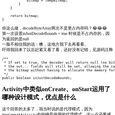
bitmap
=
tempBitmap
;
}
}
return
bitmap
;
}
你这么做，decodeByteArray两次不是更占内存吗？😂😂😂
第一次设置inJustDecodeBounds = true 时候是不占内存的，因
为返回的是null
一脸不相信我的说：噢，这地方我下去再看看。
吓得我回来了以后赶紧又看了看，还好没有记错，见源码注释
/**

 * If set to true, the decoder will return null (no bit
 * the out... fields will still be set, allowing the ca
 * the bitmap without having to allocate the memory for
 */
public
boolean
inJustDecodeBounds
;
Activity中类似onCreate、onStart运用了
哪种设计模式，优点是什么
这个回答的太多了，我当时说的是代理模式，因为
中的确是使用的代理模式。这一点还要感
AppCompatActivity