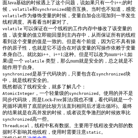
面Java基础的时候遇上了这个问题，说如果只有一个i++;的时
候，
和
能否互换。当时也不知道，感觉
volatile
synchronized
作为修饰变量的时候，变量自加会出现加到一半发生
volatile
线程调度。再看看当时蒙对了。
可以保证在一个线程的工作内存中修改了该变量的
volatile
值，该变量的值立即能回显到主内存中，从而保证所有的线程
看到这个变量的值是一致的。但是有个前提，因为它不具有操
作的原子性，也就是它不适合在对该变量的写操作依赖于变量
本身自己。就比如i++、i+=1;这种。但是可以改为num=i+1;如
果i是一个
类型，那么num就是安全的，总之就是不
volatile
能作用于自身。
是基于代码块的，只要包含在
块
synchronized
synchronized
中，就是线程安全的。
既然都说了线程安全，就多了解几个：
，一个轻量级的
。使用的并不是
AtomicInteger
synchronized
同步代码块，而是Lock-Free算法(我也不懂，看代码就是一个
死循环调用了底层的比较方法直到相同后才退出循环)。最终
的结果就是在高并发的时候，或者说竞争激烈的时候效率比
高一些。
synchronized
，线程中私有数据。主要用于线程改变内部的数
ThreadLocal
据时不影响其他线程，使用时需要注意
。
static