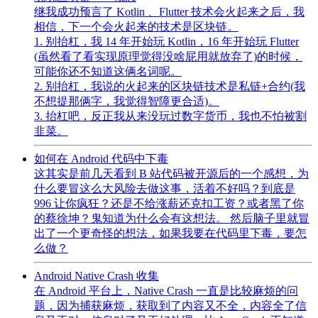
继我成功预言了 Kotlin 、Flutter 技术会火起来之后，我
相信，下一个会火起来的技术是区块链。
1. 别抬杠，我 14 年开始玩 Kotlin，16 年开始玩 Flutter
(虽然看了看实现原理觉得没啥屁用就放弃了)的时候，
可能你还不知道这俩名词呢。
2. 别抬杠，我说的火起来的区块链技术是私链+合约(我
不想提那俩字，我觉得智障更合适)。
3. 抬杠吧，反正我从来没玩过数字货币，我也不怕被割
韭菜。
如何在 Android 代码中下毒
这其实是前几天看到 B 站代码被开源后的一个感想，为
什么要冒这么大风险去做这事，活着不好吗？到底是
996 让你疯狂？还是不给涨薪还克扣工资？或者黑了你
的蔡徐坤？鬼知道为什么会有这想法。 然后脑子里就冒
出了一个更奇怪的想法，如果我要在代码里下毒，要怎
么做？
Android Native Crash 收集
在 Android 平台上，Native Crash 一直是比较麻烦的问
题，因为捕获麻烦，获取到了内容又不全，内容全了信