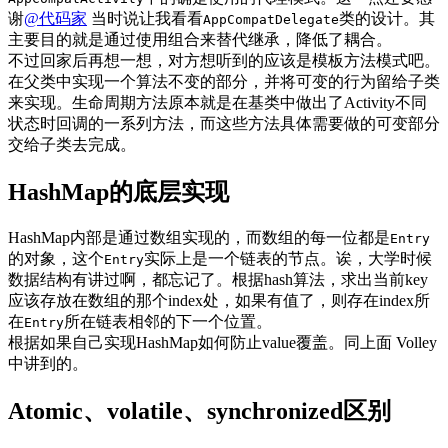
谢
@代码家
当时说让我看看
类的设计。其
AppCompatDelegate
主要目的就是通过使用组合来替代继承，降低了耦合。
不过回家后再想一想，对方想听到的应该是模板方法模式吧。
在父类中实现一个算法不变的部分，并将可变的行为留给子类
来实现。生命周期方法原本就是在基类中做出了Activity不同
状态时回调的一系列方法，而这些方法具体需要做的可变部分
交给子类去完成。
HashMap的底层实现
HashMap内部是通过数组实现的，而数组的每一位都是
Entry
的对象，这个
实际上是一个链表的节点。诶，大学时候
Entry
数据结构有讲过啊，都忘记了。根据hash算法，求出当前key
应该存放在数组的那个index处，如果有值了，则存在index所
在
所在链表相邻的下一个位置。
Entry
根据如果自己实现HashMap如何防止value覆盖。同上面 Volley
中讲到的。
Atomic、volatile、synchronized区别