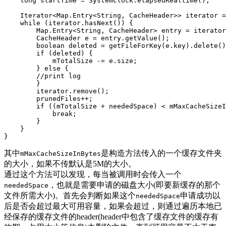
long
startTime
=
SystemClock
.
elapsedRealtime
();
Iterator
<
Map
.
Entry
<
String
,
CacheHeader
>>
iterator
=
while
(
iterator
.
hasNext
())
{
Map
.
Entry
<
String
,
CacheHeader
>
entry
=
iterator
CacheHeader
e
=
entry
.
getValue
();
boolean
deleted
=
getFileForKey
(
e
.
key
).
delete
()
if
(
deleted
)
{
mTotalSize
-=
e
.
size
;
}
else
{
//print log
}
iterator
.
remove
();
prunedFiles
++;
if
((
mTotalSize
+
neededSpace
)
<
mMaxCacheSizeI
break
;
}
}
}
其中
是构造方法传入的一个缓存文件夹
mMaxCacheSizeInBytes
的大小，如果不传默认是5M的大小。
通过这个方法可以发现，每当被调用时会传入一个
，也就是需要申请的磁盘大小(即要新缓存的那个
neededSpace
文件所需大小)。首先会判断如果这个
申请成功以
neededSpace
后是否会超过最大可用容量，如果会超过，则通过遍历本地已
经保存的缓存文件的header(header中包含了缓存文件的缓存有