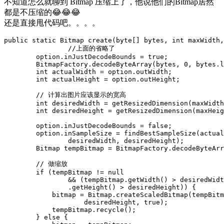
不知道怎么就聊到 Bitmap 压缩上了，他说他们的Bitmap居然
都是不压缩的😂😂😂
还是直接甩代码吧。。。。
public
static
Bitmap
create
(
byte
[]
bytes
,
int
maxWidth
,
//上面的省略了
option
.
inJustDecodeBounds
=
true
;
BitmapFactory
.
decodeByteArray
(
bytes
,
0
,
bytes
.
l
int
actualWidth
=
option
.
outWidth
;
int
actualHeight
=
option
.
outHeight
;
// 计算出图片应该显示的宽高
int
desiredWidth
=
getResizedDimension
(
maxWidth
int
desiredHeight
=
getResizedDimension
(
maxHeig
option
.
inJustDecodeBounds
=
false
;
option
.
inSampleSize
=
findBestSampleSize
(
actual
desiredWidth
,
desiredHeight
);
Bitmap
tempBitmap
=
BitmapFactory
.
decodeByteArr
// 做缩放
if
(
tempBitmap
!=
null
&&
(
tempBitmap
.
getWidth
()
>
desiredWidt
.
getHeight
()
>
desiredHeight
))
{
bitmap
=
Bitmap
.
createScaledBitmap
(
tempBitm
desiredHeight
,
true
);
tempBitmap
.
recycle
();
}
else
{