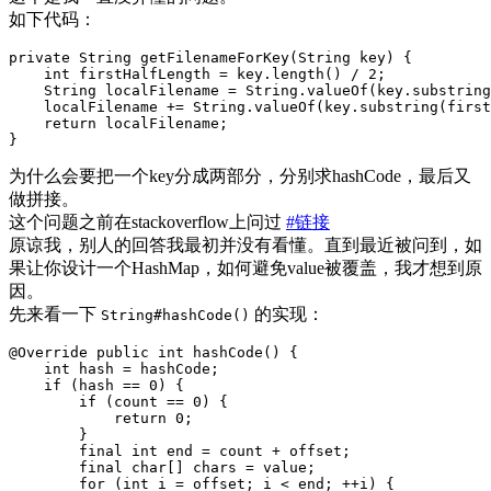
如下代码：
private
String
getFilenameForKey
(
String
key
)
{
int
firstHalfLength
=
key
.
length
()
/
2
;
String
localFilename
=
String
.
valueOf
(
key
.
substring
localFilename
+=
String
.
valueOf
(
key
.
substring
(
first
return
localFilename
;
}
为什么会要把一个key分成两部分，分别求hashCode，最后又
做拼接。
这个问题之前在stackoverflow上问过
#链接
原谅我，别人的回答我最初并没有看懂。直到最近被问到，如
果让你设计一个HashMap，如何避免value被覆盖，我才想到原
因。
先来看一下
的实现：
String#hashCode()
@Override
public
int
hashCode
()
{
int
hash
=
hashCode
;
if
(
hash
==
0
)
{
if
(
count
==
0
)
{
return
0
;
}
final
int
end
=
count
+
offset
;
final
char
[]
chars
=
value
;
for
(
int
i
=
offset
;
i
<
end
;
++
i
)
{