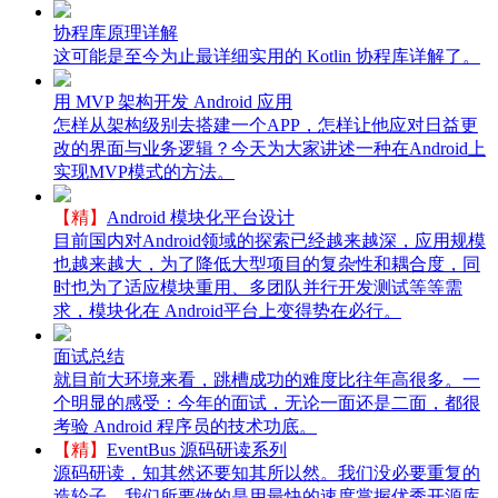
协程库原理详解
这可能是至今为止最详细实用的 Kotlin 协程库详解了。
用 MVP 架构开发 Android 应用
怎样从架构级别去搭建一个APP，怎样让他应对日益更
改的界面与业务逻辑？今天为大家讲述一种在Android上
实现MVP模式的方法。
【精】
Android 模块化平台设计
目前国内对Android领域的探索已经越来越深，应用规模
也越来越大，为了降低大型项目的复杂性和耦合度，同
时也为了适应模块重用、多团队并行开发测试等等需
求，模块化在 Android平台上变得势在必行。
面试总结
就目前大环境来看，跳槽成功的难度比往年高很多。一
个明显的感受：今年的面试，无论一面还是二面，都很
考验 Android 程序员的技术功底。
【精】
EventBus 源码研读系列
源码研读，知其然还要知其所以然。我们没必要重复的
造轮子，我们所要做的是用最快的速度掌握优秀开源库