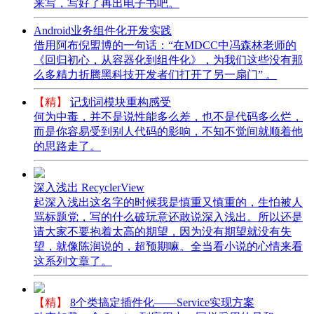
来写，写好了再出电子书吧。
Android业务组件化开发实践
借用阿布倪盟博的一句话：“在MDCC中冯森林老师的
《回归初心，从容器化到组件化》，为我们这些没有那
么多精力折腾黑科技开发者们打开了另一扇门” 。
【精】
记划词模块重构感受
何为中毒，并不是说性能多么差，也不是代码多么烂，
而是你容易受到别人代码的影响，不知不觉间就顺着他
的思路走了。
深入浅出 RecyclerView
起深入浅出这名字的时候我是慎重又慎重的，生怕被人
骂标题党，写的什么破玩意还敢说深入浅出。所以还是
请大家不要抱着太高的期望，因为没有期望就没有失
望，就像陈润说的，超预期嘛。全当看小说的心情来看
这系列文章了。
【精】
8个类搞定插件化——Service实现方案