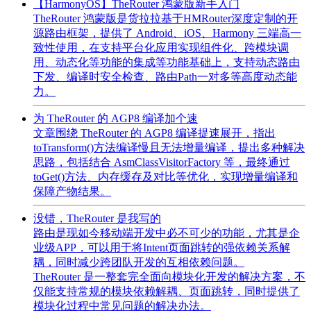
【HarmonyOS】TheRouter 鸿蒙版新手入门
TheRouter 鸿蒙版是货拉拉基于HMRouter深度定制的开
源路由框架，提供了 Android、iOS、Harmony 三端高一
致性使用，在支持平台化应用实现组件化、跨模块调
用、动态化等功能的集成等功能基础上，支持动态路由
下发、编译时安全检查、路由Path一对多等高度动态能
力。
为 TheRouter 的 AGP8 编译加个速
文章围绕 TheRouter 的 AGP8 编译提速展开，指出
toTransform()方法编译慢且无法增量编译，提出多种解决
思路，包括结合 AsmClassVisitorFactory 等，最终通过
toGet()方法、内存缓存及对比等优化，实现增量编译和
保障产物结果。
没错，TheRouter 是我写的
路由是现如今移动端开发中必不可少的功能，尤其是企
业级APP，可以用于将Intent页面跳转的强依赖关系解
耦，同时减少跨团队开发的互相依赖问题。
TheRouter 是一整套完全面向模块化开发的解决方案，不
仅能支持常规的模块依赖解耦、页面跳转，同时提供了
模块化过程中常见问题的解决办法。