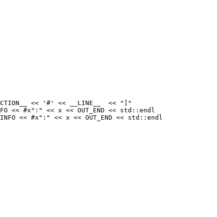
CTION__ << '#' << __LINE__  << "]"

FO << #x":" << x << OUT_END << std::endl
