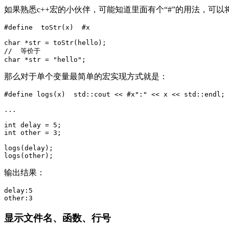
如果熟悉c++宏的小伙伴，可能知道里面有个“#”的用法，可
char
*
str
=
toStr
(
hello
);
//  等价于 
char
*
str
=
"hello"
;
那么对于单个变量最简单的宏实现方式就是：
...
int
delay
=
5
;
int
other
=
3
;
logs
(
delay
);
logs
(
other
);
输出结果：
delay:
5
other
:
3
显示文件名、函数、行号