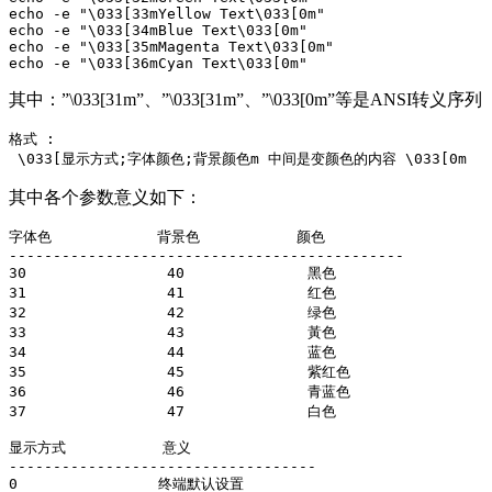
echo
-
e
"
\033
[33mYellow Text
\033
[0m"
echo
-
e
"
\033
[34mBlue Text
\033
[0m"
echo
-
e
"
\033
[35mMagenta Text
\033
[0m"
echo
-
e
"
\033
[36mCyan Text
\033
[0m"
其中：”\033[31m”、”\033[31m”、”\033[0m”等是ANSI转义
格式
:
\
033
[
显示方式
;
字体颜色
;
背景颜色
m
中间是变颜色的内容
\
033
[
0
m
其中各个参数意义如下：
字体色
背景色
颜色
---------------------------------------------
30
40
黑色
31
41
红色
32
42
绿色
33
43
黃色
34
44
蓝色
35
45
紫红色
36
46
青蓝色
37
47
白色
显示方式
意义
-----------------------------------
0
终端默认设置