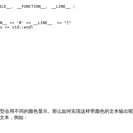
、
、
；
ILE__
__FUNCTION__
__LINE__
N__ << '#' << __LINE__  << "]"

文件类型会用不同的颜色显示。那么如何实现这样带颜色的文本输出
的文本，例如：