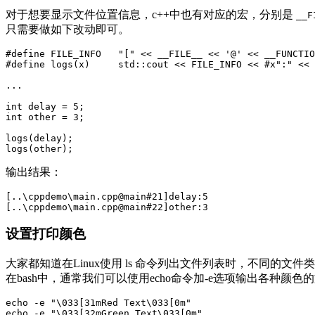
对于想要显示文件位置信息，c++中也有对应的宏，分别是
__F
只需要做如下改动即可。
#define FILE_INFO   "[" << __FILE__ << '@' << __FUNCTIO
...
int
delay
=
5
;
int
other
=
3
;
logs
(
delay
);
logs
(
other
);
输出结果：
[..
\
cppdemo
\
main
.
cpp
@
main
#
21
]
delay
:
5
[..
\
cppdemo
\
main
.
cpp
@
main
#
22
]
other
:
3
设置打印颜色
大家都知道在Linux使用 ls 命令列出文件列表时，不同的
在bash中，通常我们可以使用echo命令加-e选项输出各种颜色
echo
-
e
"
\033
[31mRed Text
\033
[0m"
echo
-
e
"
\033
[32mGreen Text
\033
[0m"