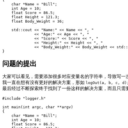
char
*
Name
=
"Bill"
;
int
Age
=
10
;
float
Score
=
86.5
;
float
Height
=
121.3
;
float
Body_Weight
=
36
;
std
::
cout
<<
"Name:"
<<
Name
<<
", "
<<
"Age:"
<<
Age
<<
", "
<<
"Score:"
<<
Score
<<
", "
<<
"Height:"
<<
Height
<<
", "
<<
"Body_Weight:"
<<
Body_Weight
<<
std
::
}
问题的提出
大家可以看见，需要添加很多对应变量名的字符串，导致写一
我一直在想有没有更好的解决方案，形如
logOut(a, b, c, d)
最后经过不断探索终于找到了一份这样的解决方案，而且只需
#include
"logger.h"
int
main
(
int
argc
,
char
**
argv
)
{
char
*
Name
=
"Bill"
;
int
Age
=
10
;
float
Score
=
86.5
;