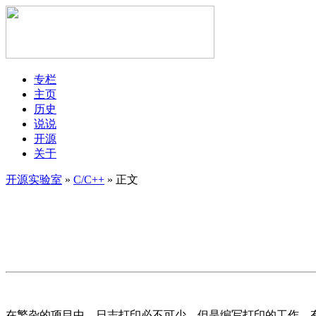
专栏
主页
历史
说说
开源
关于
开源实验室
»
C/C++
» 正文
在繁杂的项目中，日志打印必不可少。但是编写打印的工作，