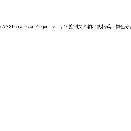
序列（ANSI escape code/sequence），它控制文本输出的格式、颜色