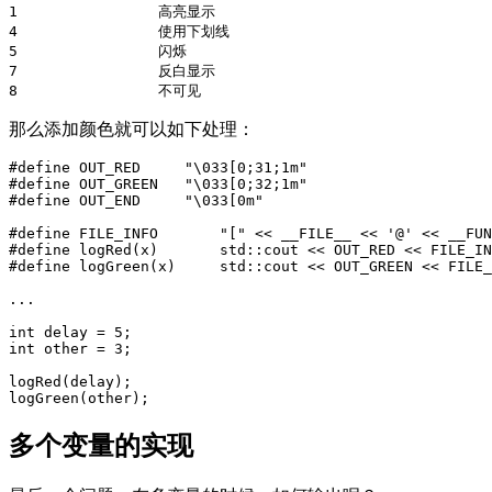
1
高亮显示
4
使用下划线
5
闪烁
7
反白显示
8
不可见
那么添加颜色就可以如下处理：
#define OUT_RED     "\033[0;31;1m"

#define OUT_GREEN   "\033[0;32;1m"

#define FILE_INFO       "[" << __FILE__ << '@' << __FUN
#define logRed(x)       std::cout << OUT_RED << FILE_IN
...
int
delay
=
5
;
int
other
=
3
;
logRed
(
delay
);
logGreen
(
other
);
多个变量的实现