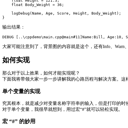
float
Height
=
121.3
;
float
Body_Weight
=
36
;
logDebug
(
Name
,
Age
,
Score
,
Height
,
Body_Weight
);
}
输出结果：
DEBUG
[..
\
cppdemo
\
main
.
cpp
@
main
#
11
]
Name
:
Bill
,
Age
:
10
,
S
大家可能注意到了，背景图的内容就是这个，还有Info、Warn、
如何实现
那么对于以上效果，如何才能实现呢？
下面我将带领大家一步一步讲解我的心路历程与解决方案。这
单个变量的实现
究其根本，就是减少对变量名称字符串的输入，但是打印的时
对于单个变量，我很早就想到，用过宏“#”就可以轻松实现。
宏 “#” 的妙用