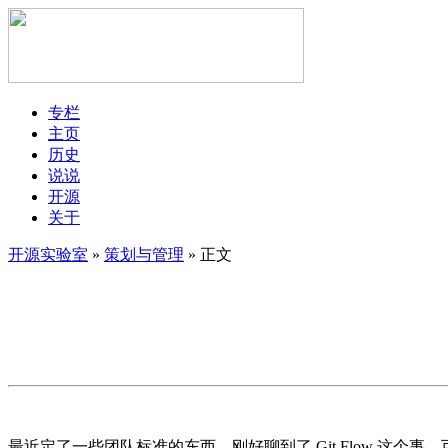
专栏
主页
历史
说说
开源
关于
开源实验室
»
策划与管理
» 正文
最近定了一些团队标准的东西，刚好聊到了 Git Flow 这个