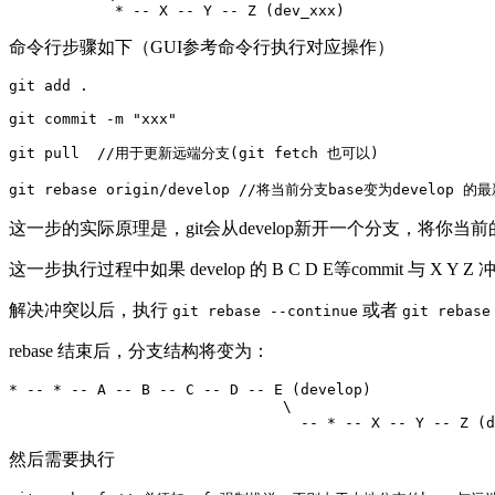
命令行步骤如下（GUI参考命令行执行对应操作）
git add 
.
git commit 
-m
"xxx"
git pull  //用于更新远端分支
(
git fetch 也可以
)
这一步的实际原理是，git会从develop新开一个分支，将你当前的dev_
这一步执行过程中如果 develop 的 B C D E等commit 与 X
解决冲突以后，执行
或者
git rebase --continue
git rebase
rebase 结束后，分支结构将变为：
* -- * -- A -- B -- C -- D -- E (develop)

                               \

然后需要执行