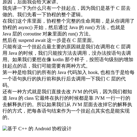
原因，后面我会给大家讲。
我先讲一下为什么只有一个挂起点，因为我们是基于 C 层去
做的。我们先看一下协程的整个逻辑。
在我们这个库里面，协程整个完整的生命周期，是从你调用了
协程的 async() 开始，然后通过 Java 的 run() 方法，也就是
Java 层的 coroutine 对象里面的 run() 方法。
然后在 suspend await 这一步是在 C 层里面。
只能有这一个挂起点最主要的原因就是我们在调用在 C 层调
用 Java 的时候，我们只能按方法去调用，没办法按语句去调
用。如果我们要想在像 kotlin 那个样子，按照语句级别的增加
挂起点的话，我们可能需要有两种方式。
第一种是给我们的所有的 Java 代码加入 hook, 也相当于是给每
一个语句执行的执行前和执行后去调用一下我们 C 层的代
码。
还有一种方式就是我们直接去改 JVM 的代码，因为我们都知
道 Java 的 class 它最终在执行的时候都是靠 JVM 一行一行的
去解释执行的。所以如果我们从 JVM 层面去改掉它的解释执
行的方式，把每条语句结束作为一个挂起点其实也是能实现
的。