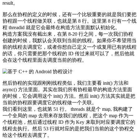
result。
那么在协程的定义的时候，还有一个比较重要的就是我们要把
协程跟一个线程做关联，也就是第 8 行。这里第 8 行有一个线
程 threadid 就是它会最终在构造方法里面默认初始化。
构造方案我没有截出来，在第 8-20 行之间，每一次我们协程
创建的时候，我默认会关联到当前的线程。如果你不希望用当
前的线程去调度它，或者你想自己定义一个或复用已有的线程
的话，你只需要把那个线程的 ID 传过来就可以了，然后他就
会在这个线程里面去调度当前的协程。
然后协程的实现跟刚刚线程类似，我们主要看 init() 方法和
async() 方法里面。其实在我们所有协程最早的构造方法里面
的时候，它会调用这个 init() 方法。然后 init() 方法其实就是把
当前的协程跟要调度它的线程做一个关联。
我们看到这里，也就第 51 行。 threads 就是个 map, 我构建了
一个全局的 map 去用来存放我们的线程，把这个 map 作为一
个线程池，然后通过线程 ID 作为 Key 来取到对应要调度它的
线程去执行。然后 53 行就对应的是把我们当前的这个协程交
给这个线程去调度了。