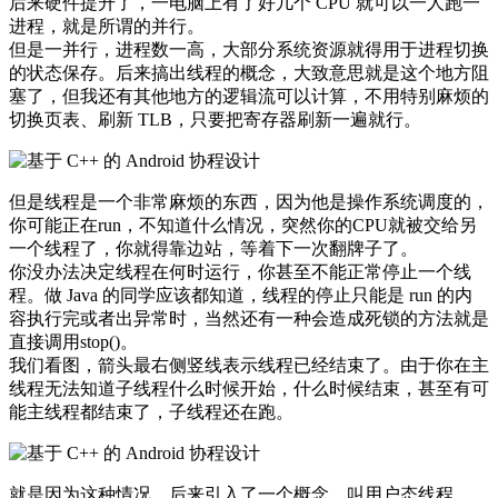
后来硬件提升了，一电脑上有了好几个 CPU 就可以一人跑一
进程，就是所谓的并行。
但是一并行，进程数一高，大部分系统资源就得用于进程切换
的状态保存。后来搞出线程的概念，大致意思就是这个地方阻
塞了，但我还有其他地方的逻辑流可以计算，不用特别麻烦的
切换页表、刷新 TLB，只要把寄存器刷新一遍就行。
但是线程是一个非常麻烦的东西，因为他是操作系统调度的，
你可能正在run，不知道什么情况，突然你的CPU就被交给另
一个线程了，你就得靠边站，等着下一次翻牌子了。
你没办法决定线程在何时运行，你甚至不能正常停止一个线
程。做 Java 的同学应该都知道，线程的停止只能是 run 的内
容执行完或者出异常时，当然还有一种会造成死锁的方法就是
直接调用stop()。
我们看图，箭头最右侧竖线表示线程已经结束了。由于你在主
线程无法知道子线程什么时候开始，什么时候结束，甚至有可
能主线程都结束了，子线程还在跑。
就是因为这种情况，后来引入了一个概念，叫用户态线程。