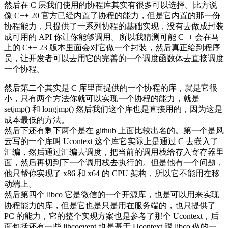
然后在 C 层我们使用的协程库其实有很多可以选择。比方说
像 C++ 20 官方已经内置了协程的能力，但是它内置的那一份
协程能力，只提供了一系列协程的基础实现，没有去做成封装
成可用的 API 你让你能够调用。所以我猜测可能 C++ 会在马
上的 C++ 23 版本里面会对它做一个封装，然后真正给到程序
员，让开发者可以去用它的完善的一个调度函数体去直接调度
一个协程。
然后第二个其实是 C 库里面提供的一个协程的库，就是它很
小，只有两个方法你就可以实现一个协程的能力，就是
setjmp() 和 longjmp() 然后我们这个库也是直接用的，因为这是
成本最低的方法。
然后下还有剩下两个是在 github 上面比较出名的。第一个是风
云写的一个库叫 Ucontext 这个库它实际上是通过 C 去嵌入了
汇编，然后通过汇编去调度，把当前的调用栈给存入寄存器里
面，然后再切到下一个调用栈去执行的。但是他有一个问题，
他只帮你实现了 x86 和 x64 的 CPU 架构，所以它不能用在移
动端上。
然后第四个 libco 它是微信的一个开源库，也是可以用来实现
协程能力的库，但是它也是只是用在服务端的，也只提供了
PC 的能力，它的整个实现方案也是参考了那个 Ucontext，后
面包括还有一些 libcoevent 也是基于 Ucontext 跟 libco 做的一