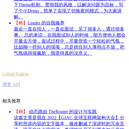
下Theme机制。贯彻我的风格，以解决问题为目标，写
了个小Demo，简单了实现了切换夜间模式，为大家讲
解。
【精】
Leader 的自我修养
最近一直在招人，一直在面试，见了很多人，遇过很多
事。 总的来说，在我面试别人的时候，能方便他人都会
尽量去方便，面试过程中，尽量营造一个轻松的气氛，
比如聊一些别人的强项，总是抓住别人薄弱点不放，把
气氛搞得很尴尬，我觉得真的没意义。
Github Follow
博客 API
相关推荐
【精】
动态路由 TheRouter 的设计与实践
这篇文章是我在 2022【GIAC 全球互联网架构大会】分
享时所讲内容的文字版本，修改删减了演讲时的冗余言